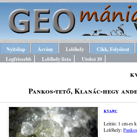
Nyitólap
Ásvány
Lelőhely
Cikk, Folyóirat
Legfrissebb
Lelőhely lista
Utolsó 10
k
Pankos-tető, Klanác-hegy ande
kvarc
Leírás: 1 cm-es k
Lelőhely:
Pankos