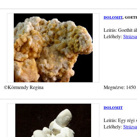
dolomit
, goet
Leírás: Goethit á
Lelőhely:
Strázs
©Körmendy Regina
Megnézve: 1450
dolomit
Leírás: Egy régi 
Lelőhely:
Strázs