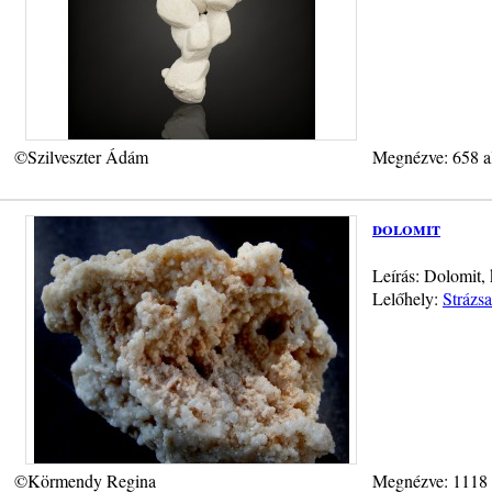
©Szilveszter Ádám
Megnézve: 658 a
dolomit
Leírás: Dolomit,
Lelőhely:
Strázs
©Körmendy Regina
Megnézve: 1118