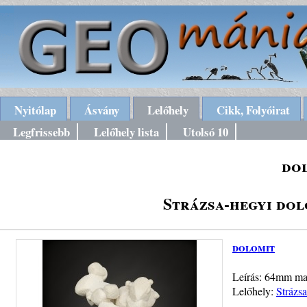
Nyitólap
Ásvány
Lelőhely
Cikk, Folyóirat
Legfrissebb
Lelőhely lista
Utolsó 10
do
Strázsa-hegyi dol
dolomit
Leírás: 64mm m
Lelőhely:
Strázs