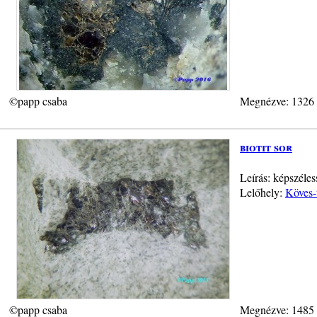
©papp csaba
Megnézve: 1326
biotit sor
Leírás: képszéles
Lelőhely:
Köves-
©papp csaba
Megnézve: 1485