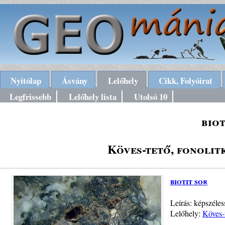
Nyitólap
Ásvány
Lelőhely
Cikk, Folyóirat
Legfrissebb
Lelőhely lista
Utolsó 10
biot
Köves-tető, fonolit
biotit sor
Leírás: képszéles
Lelőhely:
Köves-