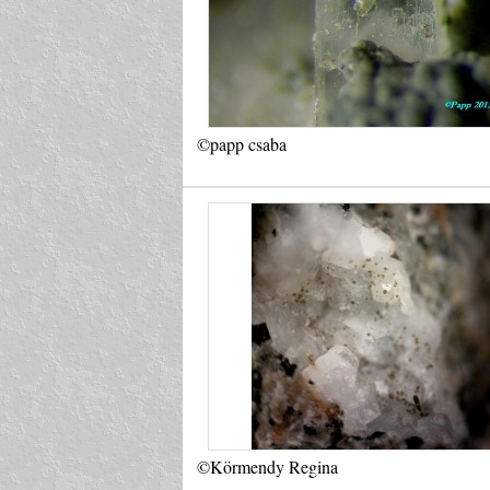
©papp csaba
©Körmendy Regina