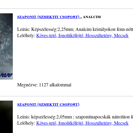
szaponit (szmektit csoport)
, analcim
Leírás: Képszélesség:2,25mm; Analcim kristályokon fenn-nőtt
Lelőhely:
Köves-tető, fonolitkőfejtő, Hosszúhetény, Mecsek
Megnézve: 1127 alkalommal
szaponit (szmektit csoport)
Leírás: képszélesség:2,05mm ; szaponitnapocskák nátroliton 
Lelőhely:
Köves-tető, fonolitkőfejtő, Hosszúhetény, Mecsek