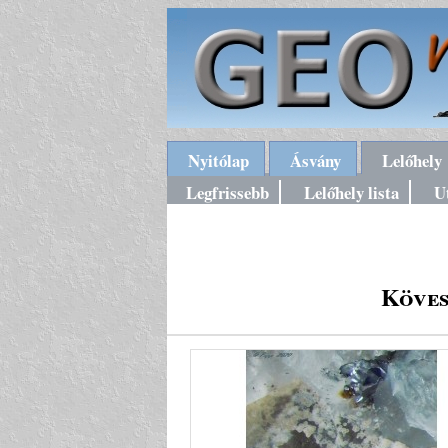
Nyitólap
Ásvány
Lelőhely
Legfrissebb
Lelőhely lista
U
Köves