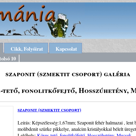
Cikk, Folyóirat
Kapcsolat
tolsó 10
szaponit (szmektit csoport) galéria
-tető, fonolitkőfejtő, Hosszúhetény, 
szaponit (szmektit csoport)
Leírás: Képszélesség:1,67mm; Szaponit fehér halmazai , lent b
molibdenit szürke pikkelye, analcim kristályokkal bélelt üreget
Lelőhely:
Köves-tető, fonolitkőfejtő, Hosszúhetény, Mecsek