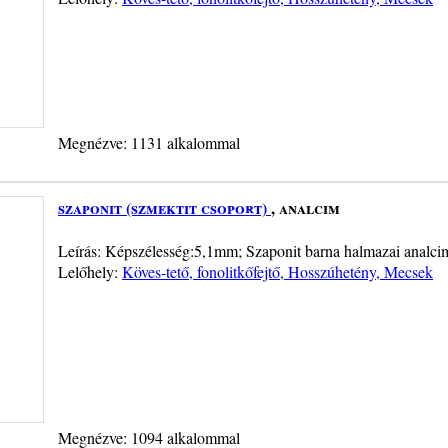
Megnézve: 1131 alkalommal
szaponit (szmektit csoport)
, analcim
Leírás: Képszélesség:5,1mm; Szaponit barna halmazai analcim
Lelőhely:
Köves-tető, fonolitkőfejtő, Hosszúhetény, Mecsek
Megnézve: 1094 alkalommal