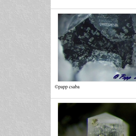
©papp csaba