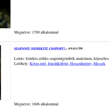
Megnézve: 1700 alkalommal
szaponit (szmektit csoport)
, analcim
Leírás: Szürkés-zöldes szaponitgömbök analcimon, képszéles
Lelőhely:
Köves-tető, fonolitkőfejtő, Hosszúhetény, Mecsek
Megnézve: 1606 alkalommal