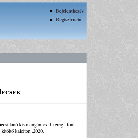
Bejelentkezés
Regisztráció
Mecsek
ecsillanó kis mangán-oxid kéreg , fönt
 kitöltő kalciton ,2020.