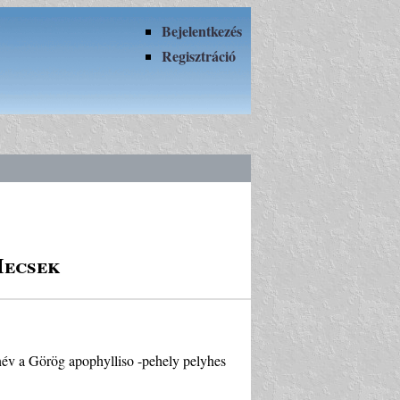
Bejelentkezés
Regisztráció
Mecsek
a név a Görög apophylliso -pehely pelyhes