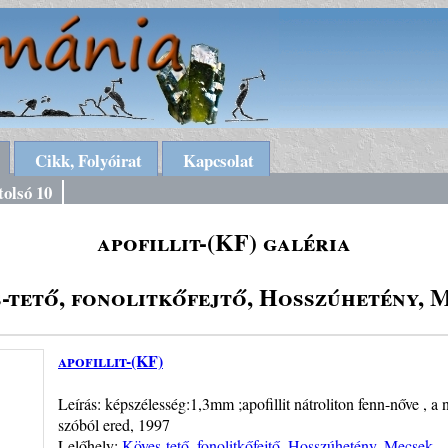
Cikk, Folyóirat
Kapcsolat
tolsó 10
apofillit-(KF) galéria
-tető, fonolitkőfejtő, Hosszúhetény, 
apofillit-(KF)
Leírás: képszélesség:1,3mm ;apofillit nátroliton fenn-nőve , 
szóból ered, 1997
Lelőhely:
Köves-tető, fonolitkőfejtő, Hosszúhetény, Mecsek