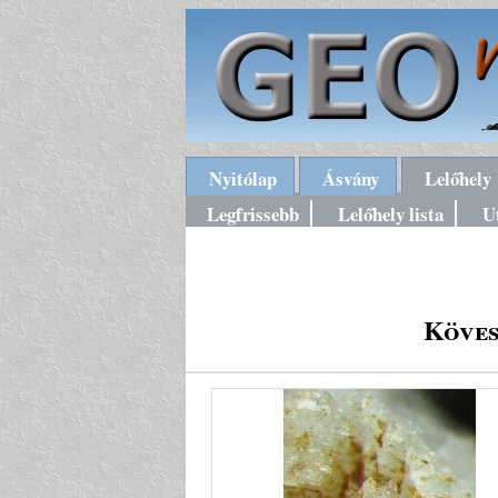
Nyitólap
Ásvány
Lelőhely
Legfrissebb
Lelőhely lista
U
Köves