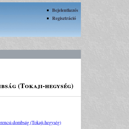
Bejelentkezés
Regisztráció
mbság (Tokaji-hegység)
erencsi-dombság (Tokaji-hegység)