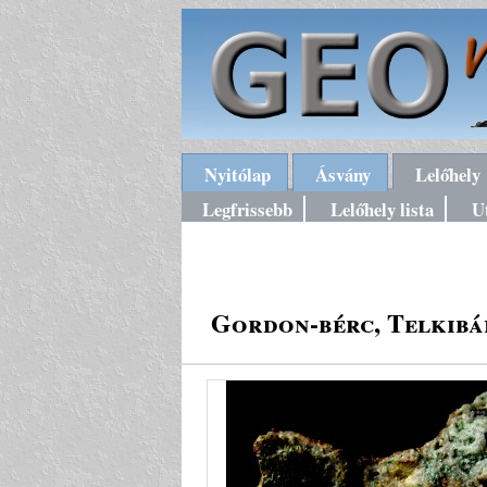
Nyitólap
Ásvány
Lelőhely
Legfrissebb
Lelőhely lista
U
Gordon-bérc, Telkibán