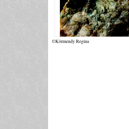
©Körmendy Regina