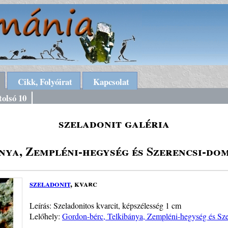
Cikk, Folyóirat
Kapcsolat
tolsó 10
szeladonit galéria
ya, Zempléni-hegység és Szerencsi-do
szeladonit
, kvarc
Leírás: Szeladonitos kvarcit, képszélesség 1 cm
Lelőhely:
Gordon-bérc, Telkibánya, Zempléni-hegység és Sz