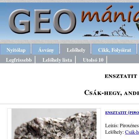
Nyitólap
Ásvány
Lelőhely
Cikk, Folyóirat
Legfrissebb
Lelőhely lista
Utolsó 10
ensztatit
Csák-hegy, and
ensztatit (pir
Leírás: Piroxénes
Lelőhely:
Csák-h