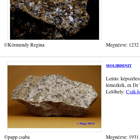
©Körmendy Regina
Megnézve: 1232
molibdenit
Leírás: képszéles
lemezkék, ex Dr 
Lelőhely:
Csák-h
©papp csaba
Megnézve: 1931