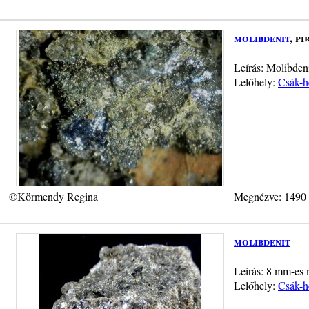
molibdenit
, pi
Leírás: Molibdeni
Lelőhely:
Csák-h
©Körmendy Regina
Megnézve: 1490
molibdenit
Leírás: 8 mm-es m
Lelőhely:
Csák-h