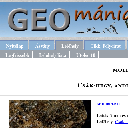
Nyitólap
Ásvány
Lelőhely
Cikk, Folyóirat
Legfrissebb
Lelőhely lista
Utolsó 10
moli
Csák-hegy, and
molibdenit
Leírás: 7 mm-es m
Lelőhely:
Csák-h