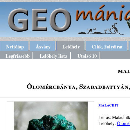
Nyitólap
Ásvány
Lelőhely
Cikk, Folyóirat
Legfrissebb
Lelőhely lista
Utolsó 10
mal
Ólomércbánya, Szabadbattyán,
malachit
Leírás: Malachit
Lelőhely:
Ólomér