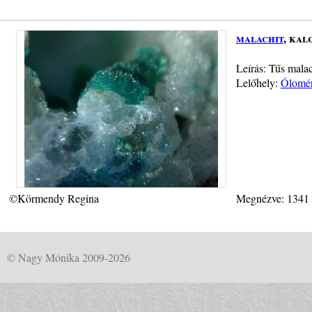
malachit
, kal
Leírás: Tűs malac
Lelőhely:
Ólomér
©Körmendy Regina
Megnézve: 1341
© Nagy Mónika 2009-2026