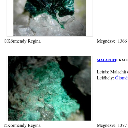
©Körmendy Regina
Megnézve: 1366
malachit
, kal
Leírás: Malachit 
Lelőhely:
Ólomér
©Körmendy Regina
Megnézve: 1377