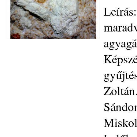
Leírás:
maradvá
agyagá
Képszé
gyűjté
Zoltán
Sándor
Miskol