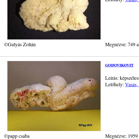
©Gulyás Zoltán
Megnézve: 749 a
godovikovit
Leírás: képszéle
Lelőhely:
Vasas, 
©papp csaba
Megnézve: 1959