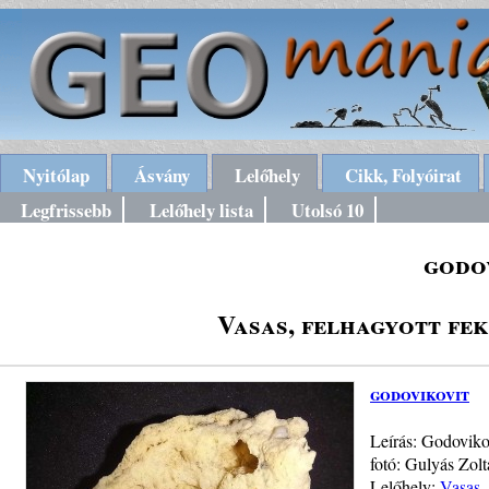
Nyitólap
Ásvány
Lelőhely
Cikk, Folyóirat
Legfrissebb
Lelőhely lista
Utolsó 10
godo
Vasas, felhagyott fek
godovikovit
Leírás: Godoviko
fotó: Gulyás Zol
Lelőhely:
Vasas, 