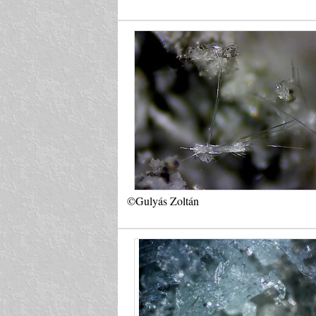
©Gulyás Zoltán