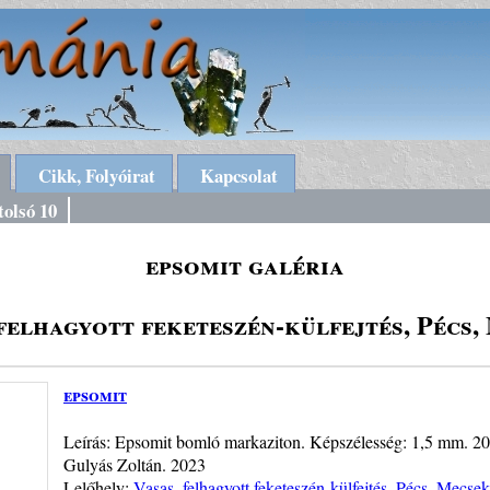
Cikk, Folyóirat
Kapcsolat
tolsó 10
epsomit galéria
 felhagyott feketeszén-külfejtés, Pécs,
epsomit
Leírás: Epsomit bomló markaziton. Képszélesség: 1,5 mm. 201
Gulyás Zoltán. 2023
Lelőhely:
Vasas, felhagyott feketeszén-külfejtés, Pécs, Mecsek