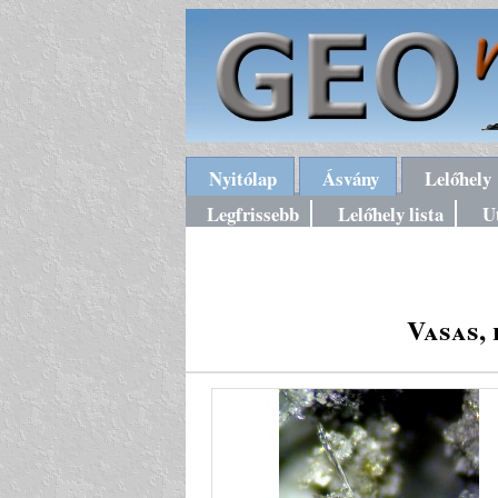
Nyitólap
Ásvány
Lelőhely
Legfrissebb
Lelőhely lista
U
Vasas,