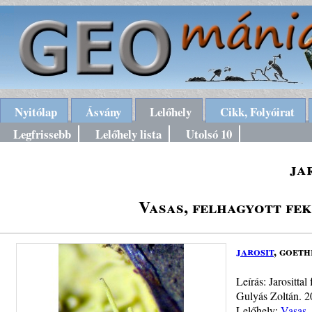
Nyitólap
Ásvány
Lelőhely
Cikk, Folyóirat
Legfrissebb
Lelőhely lista
Utolsó 10
ja
Vasas, felhagyott fek
jarosit
, goeth
Leírás: Jarositta
Gulyás Zoltán. 
Lelőhely:
Vasas, 