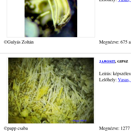
©Gulyás Zoltán
Megnézve: 675 a
jarosit
, gipsz
Leírás: képszéles
Lelőhely:
Vasas, 
©papp csaba
Megnézve: 1277