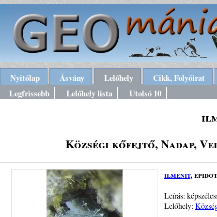
Nyitólap
Ásvány
Lelőhely
Cikk, Folyóirat
Legfrissebb
Lelőhely lista
Utolsó 10
il
Községi kőfejtő, Nadap, Ve
ilmenit
, epido
Leírás: képszéle
Lelőhely:
Község