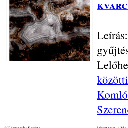
kvarc
Leírás:
gyűjté
Lelőhe
közötti
Komlós
Szeren
©Körmendy Regina
Megnézve: 1354