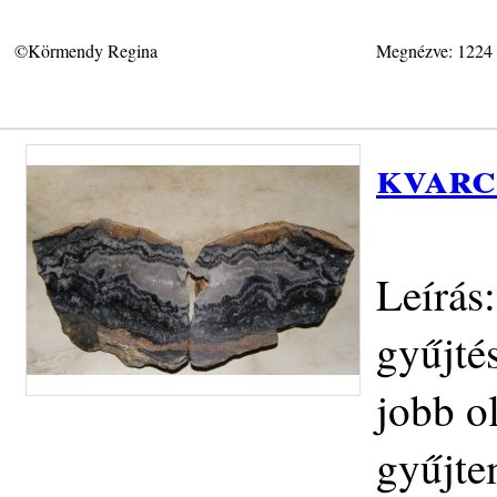
©Körmendy Regina
Megnézve: 1224
kvarc
Leírás
gyűjtés
jobb o
gyűjte