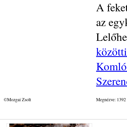
A feke
az egyk
Lelőhe
közötti
Komlós
Szeren
©Mozgai Zsolt
Megnézve: 1392