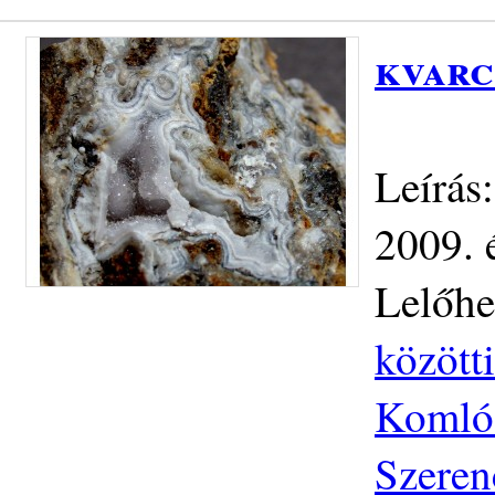
kvarc
Leírás
2009. 
Lelőhe
közötti
Komlós
Szeren