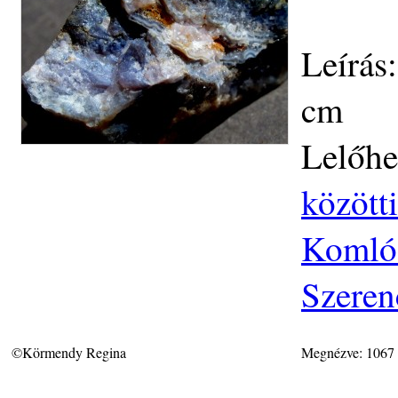
Leírás
cm
Lelőhe
közötti
Komlós
Szeren
©Körmendy Regina
Megnézve: 1067