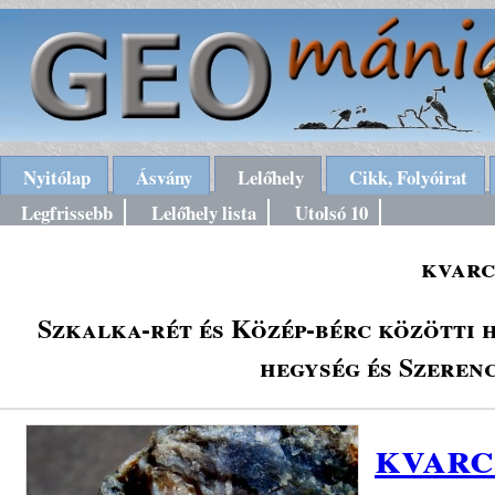
Nyitólap
Ásvány
Lelőhely
Cikk, Folyóirat
Legfrissebb
Lelőhely lista
Utolsó 10
kvarc
Szkalka-rét és Közép-bérc közötti 
hegység és Szeren
kvarc