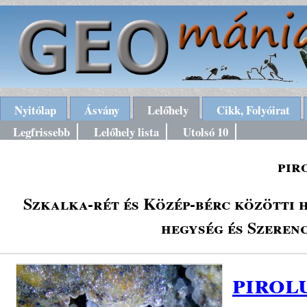
Nyitólap
Ásvány
Lelőhely
Cikk, Folyóirat
Legfrissebb
Lelőhely lista
Utolsó 10
pir
Szkalka-rét és Közép-bérc közötti 
hegység és Szeren
pirol