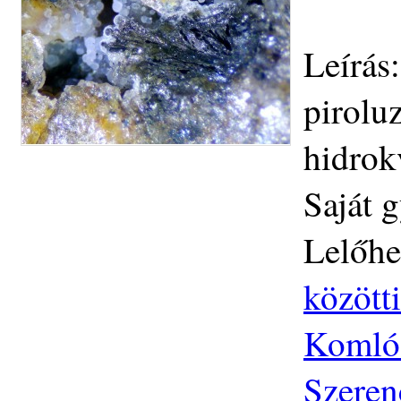
Leírás
piroluz
hidrok
Saját 
Lelőhe
közötti
Komlós
Szeren