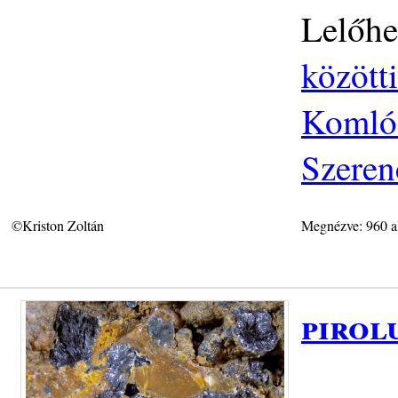
Lelőhe
közötti
Komlós
Szeren
©Kriston Zoltán
Megnézve: 960 a
pirol