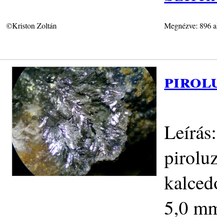
©Kriston Zoltán
Megnézve: 896 a
pirol
Leírás
piroluz
kalced
5,0 mm