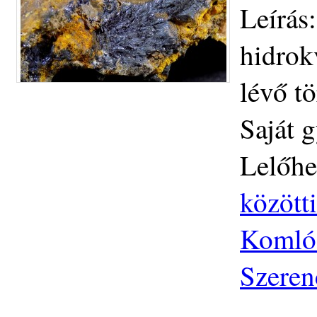
Leírás
hidrok
lévő t
Saját g
Lelőhe
közötti
Komlós
Szeren