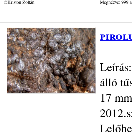
©Kriston Zoltán
Megnézve: 999 a
pirol
Leírás
álló t
17 mm.
2012.s
Lelőhe