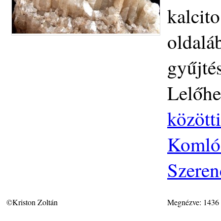
kalcit
oldalá
gyűjtés
Lelőhe
közötti
Komlós
Szeren
©Kriston Zoltán
Megnézve: 1436