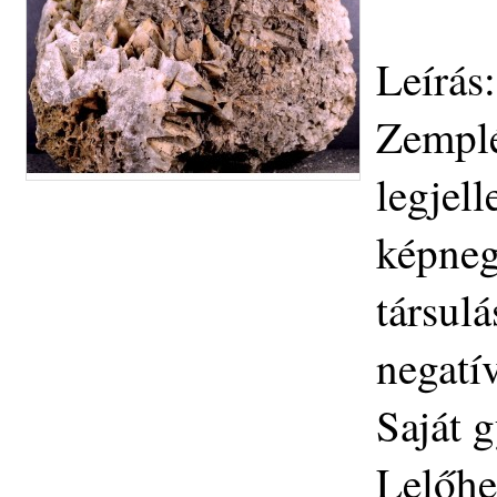
Leírás:
Zemplé
legjel
képnegy
társul
negatí
Saját g
Lelőhe