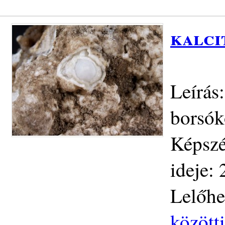
kalci
Leírás
borsók
Képszé
ideje:
Lelőhe
közötti