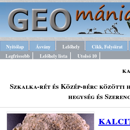
Nyitólap
Ásvány
Lelőhely
Cikk, Folyóirat
Legfrissebb
Lelőhely lista
Utolsó 10
ka
Szkalka-rét és Közép-bérc közötti 
hegység és Szeren
kalci