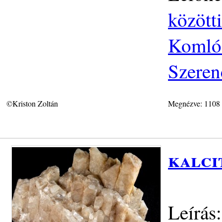
közötti
Komlós
Szeren
©Kriston Zoltán
Megnézve: 1108
kalci
Leírás