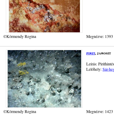
©Körmendy Regina
Megnézve: 1393
pirit
, jarosit
Leírás: Pirithint
Lelőhely:
Sár-heg
©Körmendy Regina
Megnézve: 1423