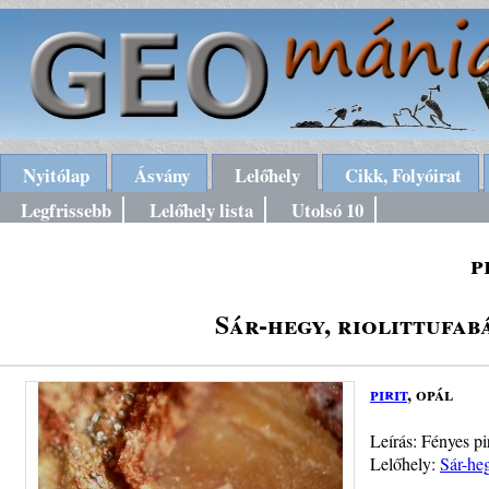
Nyitólap
Ásvány
Lelőhely
Cikk, Folyóirat
Legfrissebb
Lelőhely lista
Utolsó 10
p
Sár-hegy, riolittufa
pirit
, opál
Leírás: Fényes p
Lelőhely:
Sár-heg