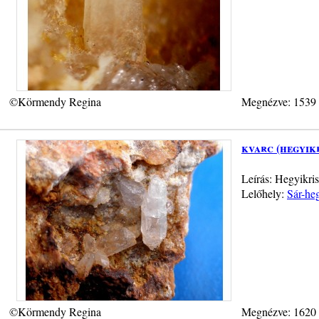
©Körmendy Regina
Megnézve: 1539
kvarc (hegyik
Leírás: Hegyikri
Lelőhely:
Sár-heg
©Körmendy Regina
Megnézve: 1620