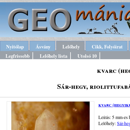
Nyitólap
Ásvány
Lelőhely
Cikk, Folyóirat
Legfrissebb
Lelőhely lista
Utolsó 10
kvarc (he
Sár-hegy, riolittufa
kvarc (hegyik
Leírás: 5 mm-es h
Lelőhely:
Sár-heg