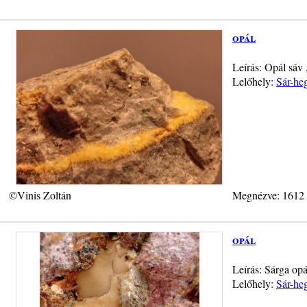
opál
Leírás: Opál sáv 
Lelőhely:
Sár-heg
©Vinis Zoltán
Megnézve: 1612
opál
Leírás: Sárga opá
Lelőhely:
Sár-heg