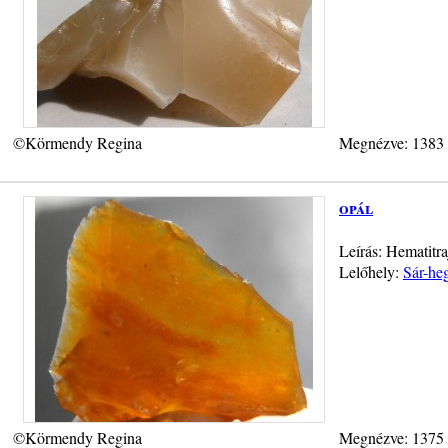
©Körmendy Regina
Megnézve: 1383
opál
Leírás: Hematitra
Lelőhely:
Sár-heg
©Körmendy Regina
Megnézve: 1375