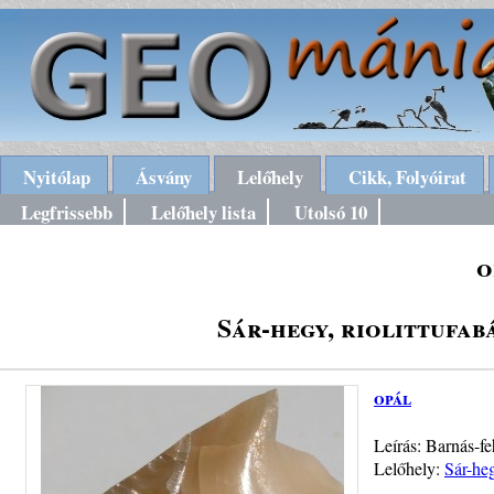
Nyitólap
Ásvány
Lelőhely
Cikk, Folyóirat
Legfrissebb
Lelőhely lista
Utolsó 10
o
Sár-hegy, riolittufa
opál
Leírás: Barnás-fe
Lelőhely:
Sár-heg