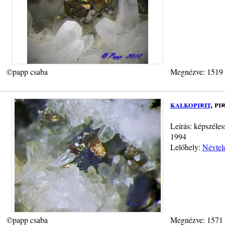
©papp csaba
Megnézve: 1519
kalkopirit
, pi
Leírás: képszéle
1994
Lelőhely:
Névtel
©papp csaba
Megnézve: 1571