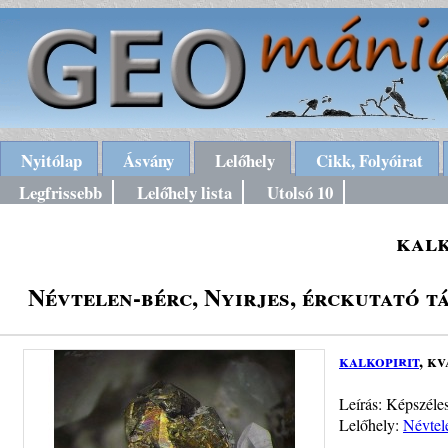
Nyitólap
Ásvány
Lelőhely
Cikk, Folyóirat
Legfrissebb
Lelőhely lista
Utolsó 10
kalk
Névtelen-bérc, Nyirjes, érckutató
kalkopirit
, k
Leírás: Képszéle
Lelőhely:
Névtel