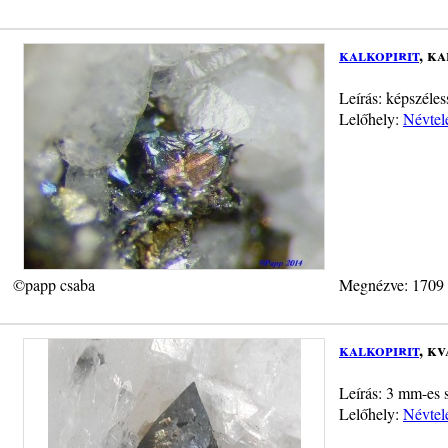
kalkopirit
, ka
Leírás: képszéles
Lelőhely:
Névtel
©papp csaba
Megnézve: 1709
kalkopirit
, k
Leírás: 3 mm-es s
Lelőhely:
Névtel