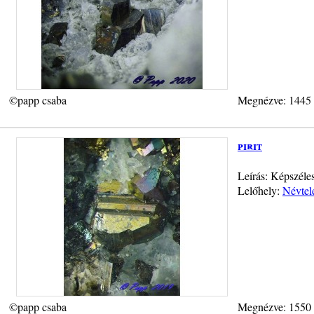
©papp csaba
Megnézve: 1445
pirit
Leírás: Képszéles
Lelőhely:
Névtel
©papp csaba
Megnézve: 1550