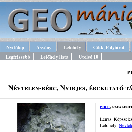
Nyitólap
Ásvány
Lelőhely
Cikk, Folyóirat
Legfrissebb
Lelőhely lista
Utolsó 10
p
Névtelen-bérc, Nyirjes, érckutató
pirit
, szfaleri
Leírás: Képszéles
Lelőhely:
Névtel