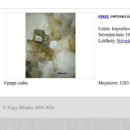
pirit
, ortoklá
Leírás: képszéles
Névtelen-bérc 1
Lelőhely:
Névtel
©papp csaba
Megnézve: 1283
© Nagy Mónika 2009-2026