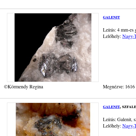
galenit
Leírás: 4 mm-es g
Lelőhely:
Nagy-T
©Körmendy Regina
Megnézve: 1616
galenit
, szfal
Leírás: Galenit, 
Lelőhely:
Nagy-T