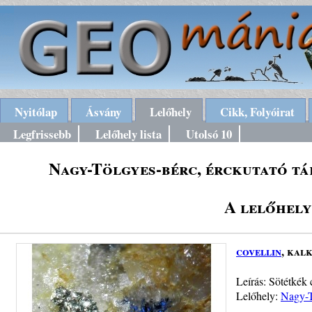
Nyitólap
Ásvány
Lelőhely
Cikk, Folyóirat
Legfrissebb
Lelőhely lista
Utolsó 10
Nagy-Tölgyes-bérc, érckutató t
A lelőhely
covellin
, kal
Leírás: Sötétkék 
Lelőhely:
Nagy-T