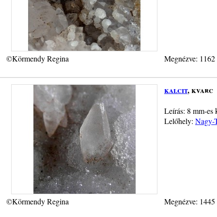
©Körmendy Regina
Megnézve: 1162
kalcit
, kvarc
Leírás: 8 mm-es k
Lelőhely:
Nagy-T
©Körmendy Regina
Megnézve: 1445