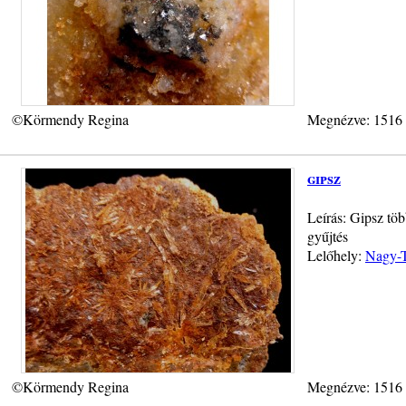
©Körmendy Regina
Megnézve: 1516
gipsz
Leírás: Gipsz tö
gyűjtés
Lelőhely:
Nagy-T
©Körmendy Regina
Megnézve: 1516