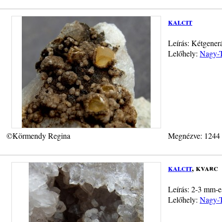
kalcit
Leírás: Kétgenerá
Lelőhely:
Nagy-T
©Körmendy Regina
Megnézve: 1244
kalcit
, kvarc
Leírás: 2-3 mm-es
Lelőhely:
Nagy-T