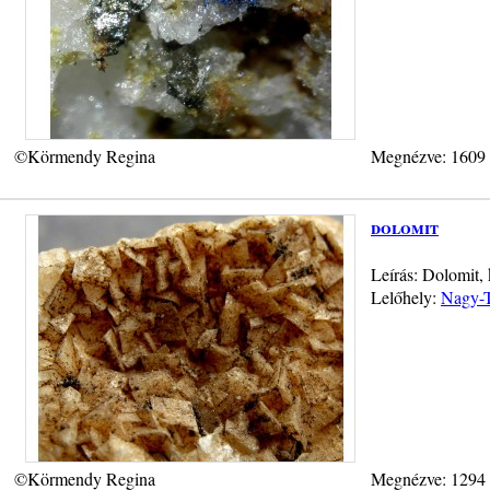
©Körmendy Regina
Megnézve: 1609
dolomit
Leírás: Dolomit,
Lelőhely:
Nagy-T
©Körmendy Regina
Megnézve: 1294