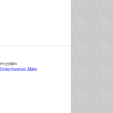
évi gyűjtés
 Gyöngyösoroszi, Mátra