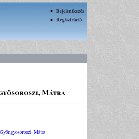
Bejelentkezés
Regisztráció
gyösoroszi, Mátra
 Gyöngyösoroszi, Mátra