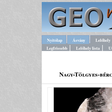
Nyitólap
Ásvány
Lelőhely
Legfrissebb
Lelőhely lista
U
Nagy-Tölgyes-bér