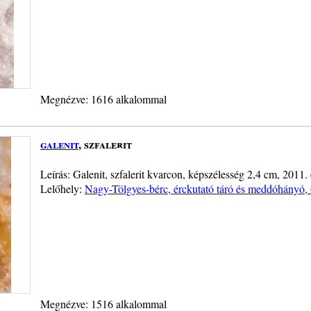
Megnézve: 1616 alkalommal
galenit
, szfalerit
Leírás: Galenit, szfalerit kvarcon, képszélesség 2,4 cm, 2011. 
Lelőhely:
Nagy-Tölgyes-bérc, érckutató táró és meddóhányó,
Megnézve: 1516 alkalommal