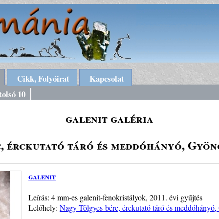
Cikk, Folyóirat
Kapcsolat
tolsó 10
galenit galéria
c, érckutató táró és meddóhányó, Gyön
galenit
Leírás: 4 mm-es galenit-fenokristályok, 2011. évi gyűjtés
Lelőhely:
Nagy-Tölgyes-bérc, érckutató táró és meddóhányó,