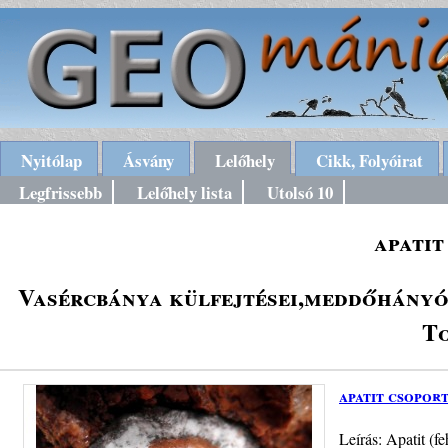
Nyitólap
Ásvány
Lelőhely
Cikk, Folyóirat
Legfrissebb
Lelőhely lista
Utolsó 10
apatit
Vasércbánya külfejtései,meddőhányói
To
apatit csoport
Leírás: Apatit (f