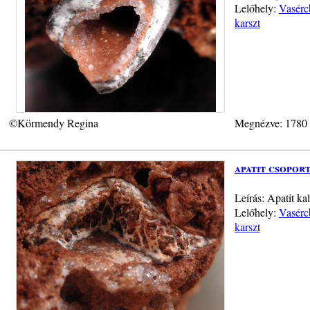
Lelőhely:
Vasérc
karszt
©Körmendy Regina
Megnézve: 1780
apatit csopor
Leírás: Apatit ka
Lelőhely:
Vasérc
karszt