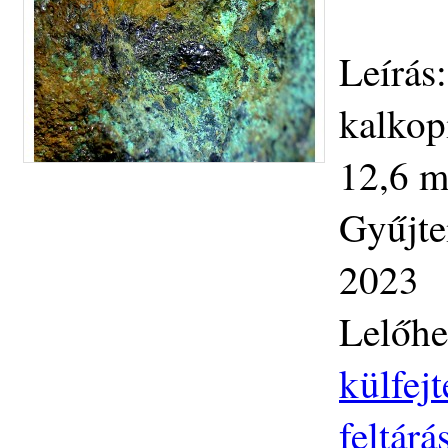
Leírás:
kalkopi
12,6 m
Gyűjte
2023
Lelőhe
külfej
feltár