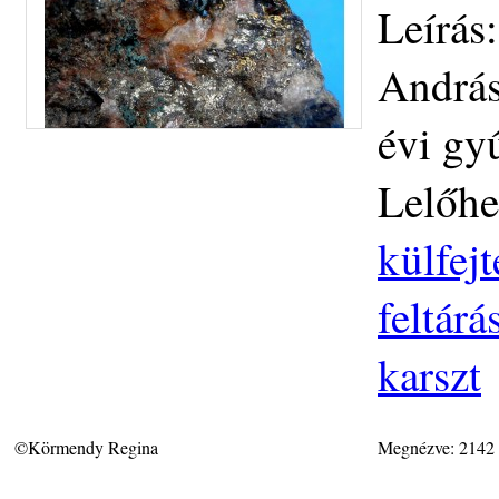
Leírás:
András
évi gy
Lelőhe
külfej
feltár
karszt
©Körmendy Regina
Megnézve: 2142