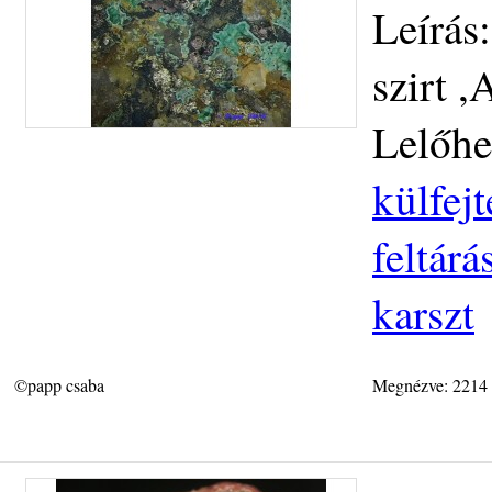
Leírás
szirt ,
Lelőhe
külfej
feltár
karszt
©papp csaba
Megnézve: 2214