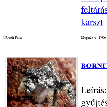
feltár
karszt
©Gróh Péter
Megnézve: 1706
borni
Leírás
gyűjté