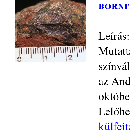
borni
Leírás
Mutatta
színvál
az And
októbe
Lelőhe
külfej