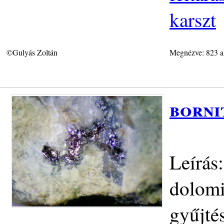
karszt
©Gulyás Zoltán
Megnézve: 823 a
borni
Leírás:
dolomi
gyűjté