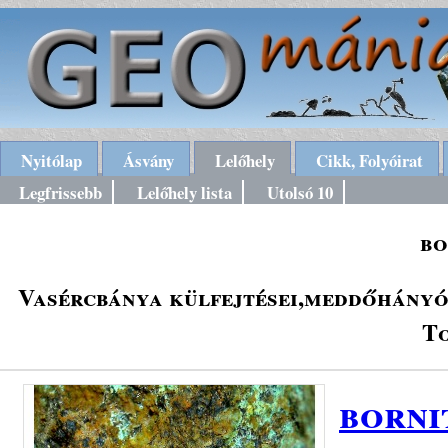
Nyitólap
Ásvány
Lelőhely
Cikk, Folyóirat
Legfrissebb
Lelőhely lista
Utolsó 10
bo
Vasércbánya külfejtései,meddőhányói
To
borni