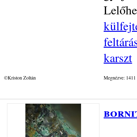
Lelőhe
külfej
feltár
karszt
©Kriston Zoltán
Megnézve: 1411
borni