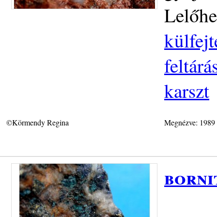
Lelőhe
külfej
feltár
karszt
©Körmendy Regina
Megnézve: 1989
borni