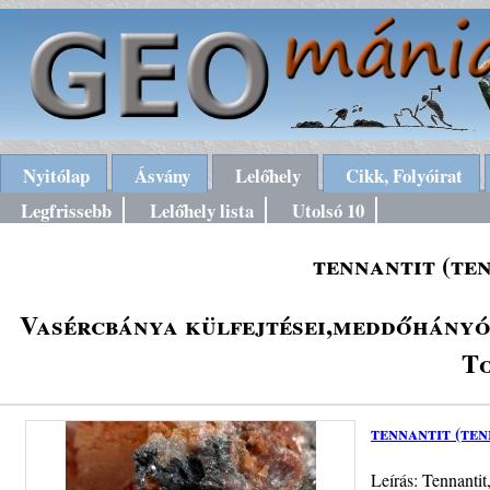
Nyitólap
Ásvány
Lelőhely
Cikk, Folyóirat
Legfrissebb
Lelőhely lista
Utolsó 10
tennantit (te
Vasércbánya külfejtései,meddőhányói
To
tennantit (ten
Leírás: Tennantit