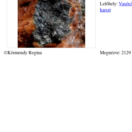
Lelőhely:
Vasérc
karszt
©Körmendy Regina
Megnézve: 2129