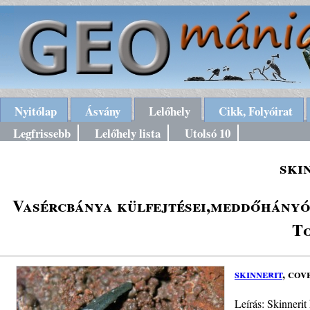
Nyitólap
Ásvány
Lelőhely
Cikk, Folyóirat
Legfrissebb
Lelőhely lista
Utolsó 10
ski
Vasércbánya külfejtései,meddőhányói
To
skinnerit
, cov
Leírás: Skinnerit