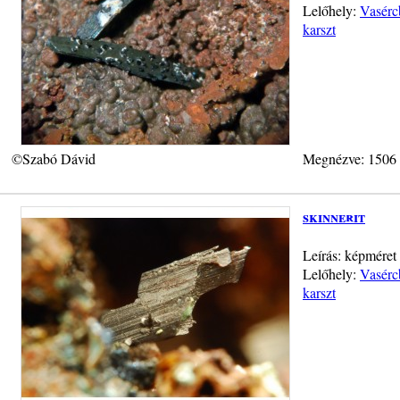
Lelőhely:
Vasérc
karszt
©Szabó Dávid
Megnézve: 1506
skinnerit
Leírás: képmére
Lelőhely:
Vasérc
karszt