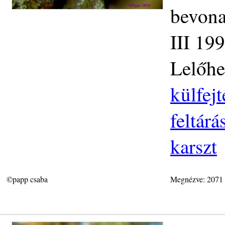
bevona
III 19
Lelőhe
külfej
feltár
karszt
©papp csaba
Megnézve: 2071