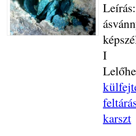
Leírás
ásvánn
képszé
I
Lelőhe
külfej
feltár
karszt