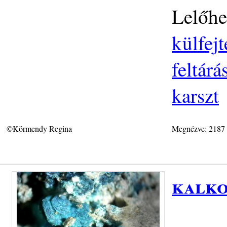
Lelőhe
külfej
feltár
karszt
©Körmendy Regina
Megnézve: 2187
kalko