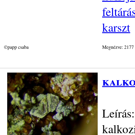
feltár
karszt
©papp csaba
Megnézve: 2177
kalko
Leírás
kalkoz