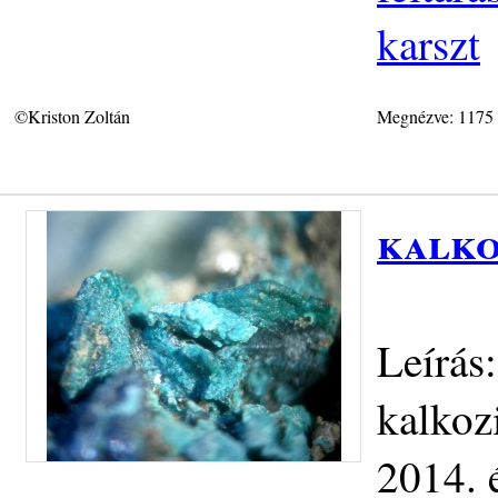
karszt
©Kriston Zoltán
Megnézve: 1175
kalko
Leírás
kalkoz
2014. 