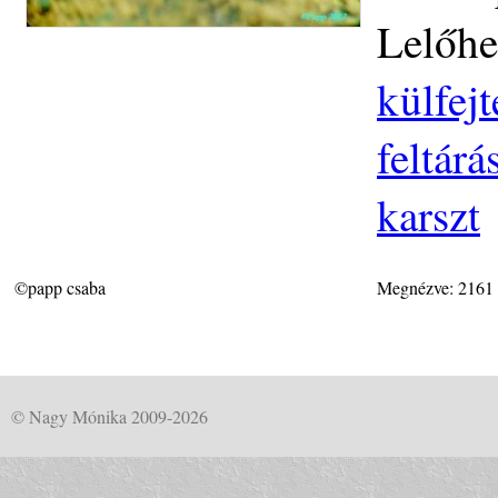
Lelőhe
külfej
feltár
karszt
©papp csaba
Megnézve: 2161
© Nagy Mónika 2009-2026