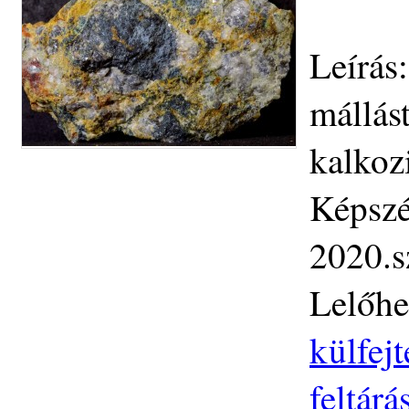
Leírás
mállás
kalkoz
Képszé
2020.s
Lelőhe
külfej
feltár