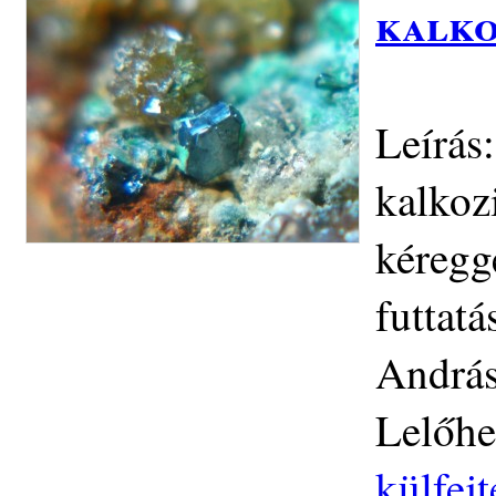
kalko
Leírás
kalkoz
kéregg
futtat
András
Lelőhe
külfej