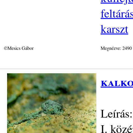
feltár
karszt
©Mesics Gábor
Megnézve: 2490
kalko
Leírás
I. köz