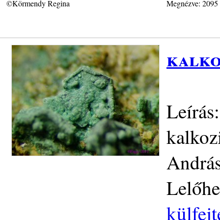
©Körmendy Regina
Megnézve: 2095
kalko
Leírás
kalkoz
András
Lelőhe
külfej