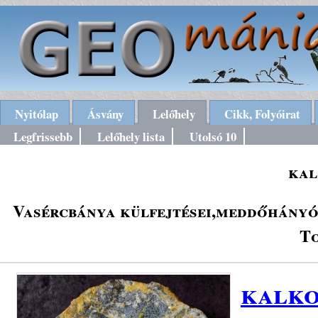
Nyitólap
Ásvány
Lelőhely
Cikk, Folyóirat
Legfrissebb
Lelőhely lista
Utolsó 10
kal
Vasércbánya külfejtései,meddőhányói
To
kalko