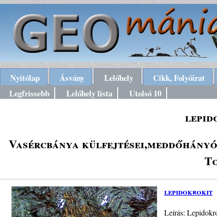
Nyitólap
Ásvány
Lelőhely
Cikk, Folyóirat
Legfrissebb
Lelőhely lista
Utolsó 10
lepid
Vasércbánya külfejtései,meddőhányói
To
lepidokrokit
Leírás: Lepidokr