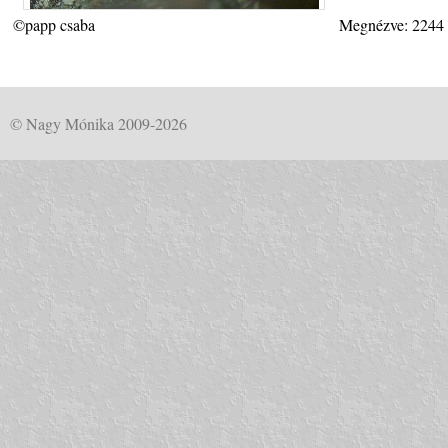
©papp csaba
Megnézve: 2244
© Nagy Mónika 2009-2026