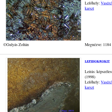
Lelőhely:
Vasérc
karszt
©Gulyás Zoltán
Megnézve: 1184
lepidokrokit
Leírás: képszéles
(1998)
Lelőhely:
Vasérc
karszt