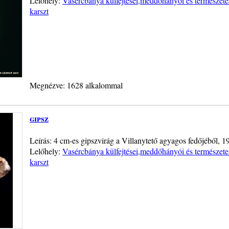
Lelőhely:
Vasércbánya külfejtései,meddőhányói és természete
karszt
Megnézve: 1628 alkalommal
gipsz
Leírás: 4 cm-es gipszvirág a Villanytető agyagos fedőjéből, 19
Lelőhely:
Vasércbánya külfejtései,meddőhányói és természete
karszt