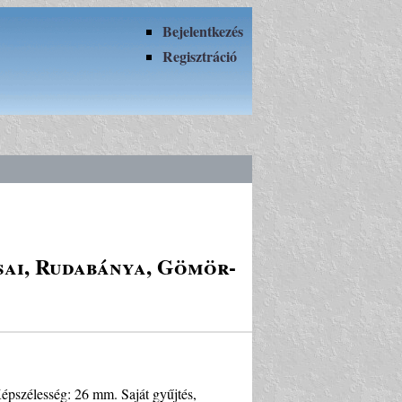
Bejelentkezés
Regisztráció
sai, Rudabánya, Gömör-
épszélesség: 26 mm. Saját gyűjtés,