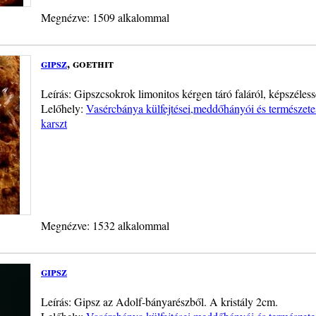
Megnézve: 1509 alkalommal
gipsz
, goethit
Leírás: Gipszcsokrok limonitos kérgen táró faláról, képszéless
Lelőhely:
Vasércbánya külfejtései,meddőhányói és természete
karszt
Megnézve: 1532 alkalommal
gipsz
Leírás: Gipsz az Adolf-bányarészből. A kristály 2cm.