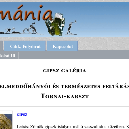
Cikk, Folyóirat
Kapcsolat
tolsó 10
gipsz galéria
ei,meddőhányói és természetes feltárá
Tornai-karszt
gipsz
Leírás: Zömök gipszkristályok málló vasszulfidos kőzetben. K