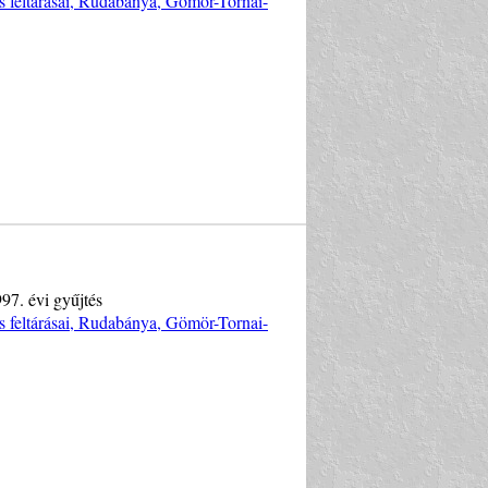
s feltárásai, Rudabánya, Gömör-Tornai-
97. évi gyűjtés
s feltárásai, Rudabánya, Gömör-Tornai-