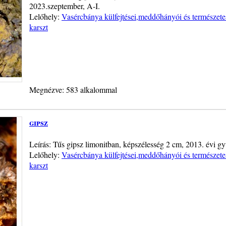
2023.szeptember, A-I.
Lelőhely:
Vasércbánya külfejtései,meddőhányói és természete
karszt
Megnézve: 583 alkalommal
gipsz
Leírás: Tűs gipsz limonitban, képszélesség 2 cm, 2013. évi gy
Lelőhely:
Vasércbánya külfejtései,meddőhányói és természete
karszt