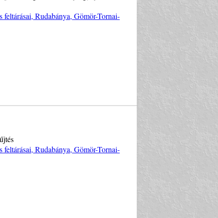
s feltárásai, Rudabánya, Gömör-Tornai-
űjtés
s feltárásai, Rudabánya, Gömör-Tornai-