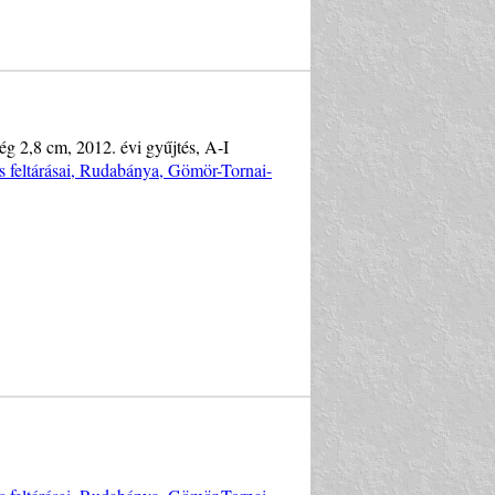
ég 2,8 cm, 2012. évi gyűjtés, A-I
s feltárásai, Rudabánya, Gömör-Tornai-