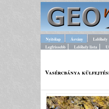
Nyitólap
Ásvány
Lelőhely
Legfrissebb
Lelőhely lista
U
Vasércbánya külfejtés