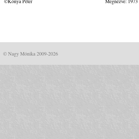
©Kónya Péter
Megnézve: 1973
© Nagy Mónika 2009-2026