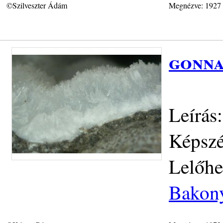
©Szilveszter Ádám
Megnézve: 1927
gonna
Leírás
Képszé
Lelőhe
Bakony