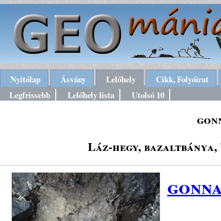
Nyitólap
Ásvány
Lelőhely
Cikk, Folyóirat
Legfrissebb
Lelőhely lista
Utolsó 10
gon
Láz-hegy, bazaltbánya,
gonna