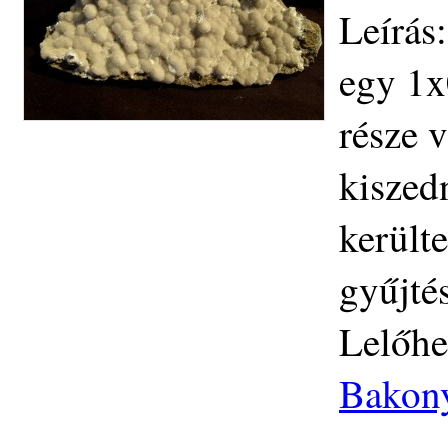
Leírás
egy 1x
része v
kiszedn
került
gyűjtés
Lelőhe
Bakony