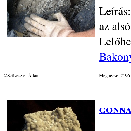
Leírás
az als
Lelőhe
Bakony
©Szilveszter Ádám
Megnézve: 2196
gonna