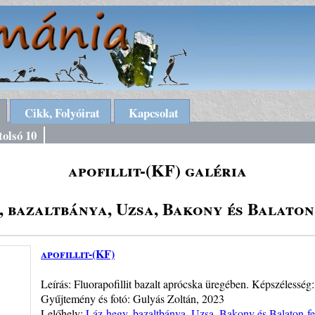
Cikk, Folyóirat
Kapcsolat
tolsó 10
apofillit-(KF) galéria
, bazaltbánya, Uzsa, Bakony és Balaton
apofillit-(KF)
Leírás: Fluorapofillit bazalt aprócska üregében. Képszélesség
Gyűjtemény és fotó: Gulyás Zoltán, 2023
Lelőhely:
Láz-hegy, bazaltbánya, Uzsa, Bakony és Balaton-fe