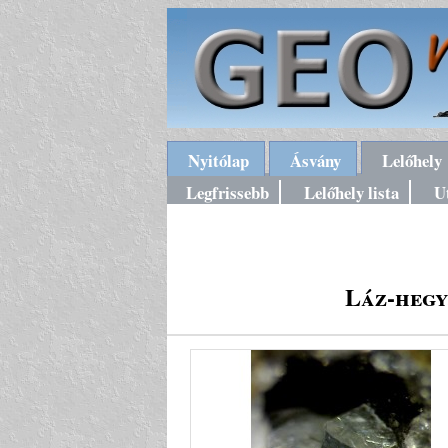
Nyitólap
Ásvány
Lelőhely
Legfrissebb
Lelőhely lista
U
Láz-hegy