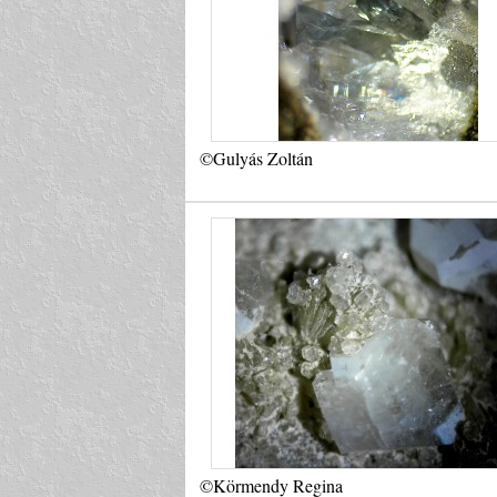
©Gulyás Zoltán
©Körmendy Regina