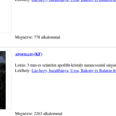
Megnézve: 778 alkalommal
apofillit-(KF)
Leírás: 3 mm-es színtelen apofillit-kristály narancsszínű sárgás 
Lelőhely:
Láz-hegy, bazaltbánya, Uzsa, Bakony és Balaton-fe
Megnézve: 2263 alkalommal