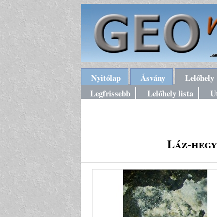
Nyitólap
Ásvány
Lelőhely
Legfrissebb
Lelőhely lista
U
Láz-hegy