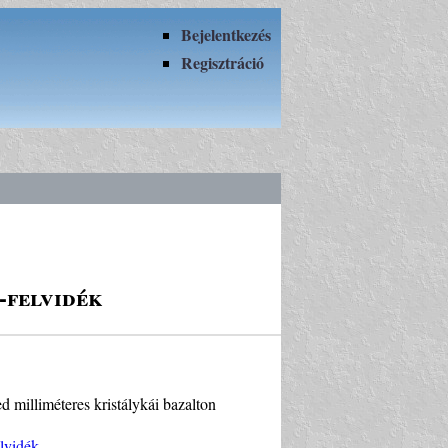
Bejelentkezés
Regisztráció
-felvidék
 milliméteres kristálykái bazalton
lvidék