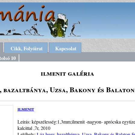
Cikk, Folyóirat
Kapcsolat
tolsó 10
ilmenit galéria
, bazaltbánya, Uzsa, Bakony és Balaton
ilmenit
Leírás: képszélesség:1,3mm;ilmenit -nagyon- aprócska egytized
kalcittal ,7r, 2010
Lelőhely:
Láz-hegy, bazaltbánya, Uzsa, Bakony és Balaton-fe