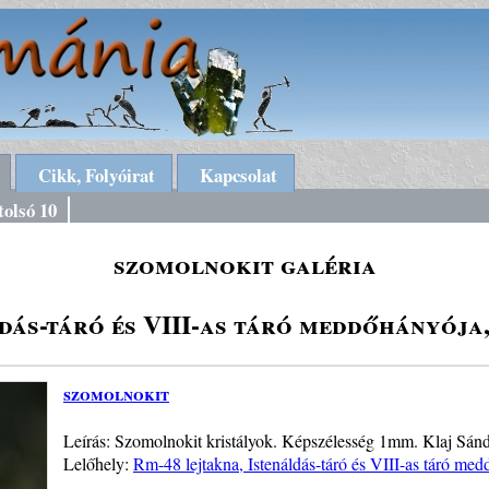
Cikk, Folyóirat
Kapcsolat
tolsó 10
szomolnokit galéria
ldás-táró és VIII-as táró meddőhányój
szomolnokit
Leírás: Szomolnokit kristályok. Képszélesség 1mm. Klaj Sán
Lelőhely:
Rm-48 lejtakna, Istenáldás-táró és VIII-as táró me