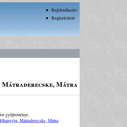
Bejelentkezés
Regisztráció
a, Mátraderecske, Mátra
dor gyűjteménye.
ddőhányója, Mátraderecske, Mátra