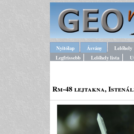
Nyitólap
Ásvány
Lelőhely
Legfrissebb
Lelőhely lista
U
Rm-48 lejtakna, Istená