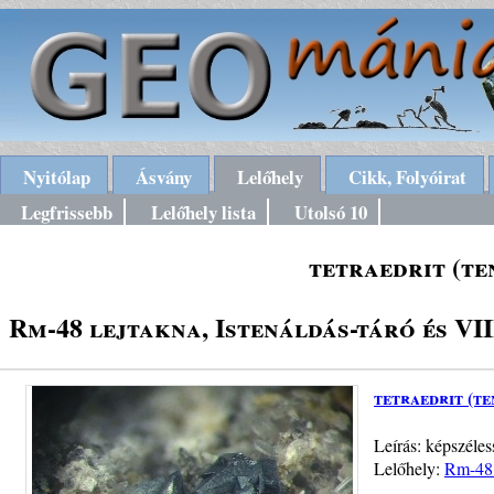
Nyitólap
Ásvány
Lelőhely
Cikk, Folyóirat
Legfrissebb
Lelőhely lista
Utolsó 10
tetraedrit (te
Rm-48 lejtakna, Istenáldás-táró és V
tetraedrit (te
Leírás: képszéles
Lelőhely:
Rm-48 