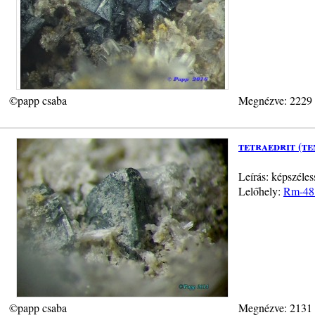
©papp csaba
Megnézve: 2229
tetraedrit (te
Leírás: képszél
Lelőhely:
Rm-48 
©papp csaba
Megnézve: 2131