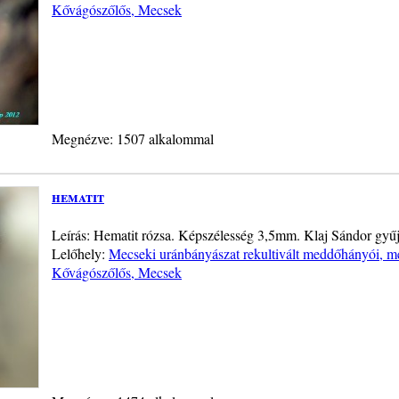
Kővágószőlős, Mecsek
Megnézve: 1507 alkalommal
hematit
Leírás: Hematit rózsa. Képszélesség 3,5mm. Klaj Sándor gyű
Lelőhely:
Mecseki uránbányászat rekultivált meddőhányói, me
Kővágószőlős, Mecsek