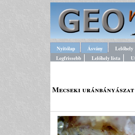
Nyitólap
Ásvány
Lelőhely
Legfrissebb
Lelőhely lista
U
Mecseki uránbányászat 