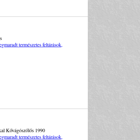
s
gmaradt természetes feltárások,
okkal Kővágószőlős 1990
gmaradt természetes feltárások,