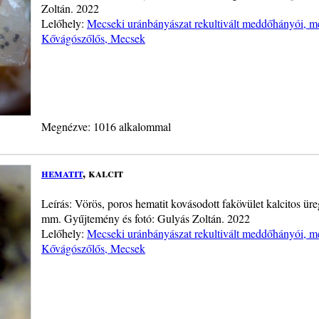
Zoltán. 2022
Lelőhely:
Mecseki uránbányászat rekultivált meddőhányói, me
Kővágószőlős, Mecsek
Megnézve: 1016 alkalommal
hematit
, kalcit
Leírás: Vörös, poros hematit kovásodott fakövület kalcitos ü
mm. Gyűjtemény és fotó: Gulyás Zoltán. 2022
Lelőhely:
Mecseki uránbányászat rekultivált meddőhányói, me
Kővágószőlős, Mecsek