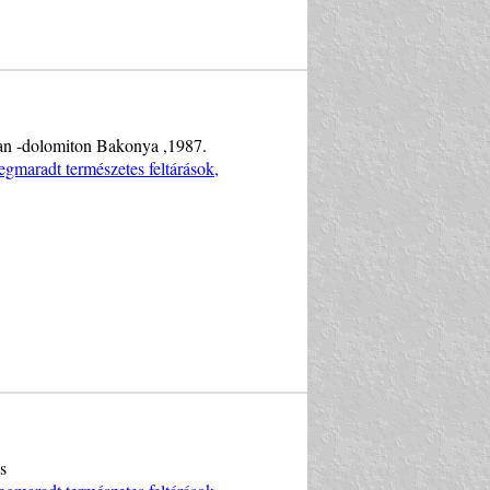
ban -dolomiton Bakonya ,1987.
gmaradt természetes feltárások,
s