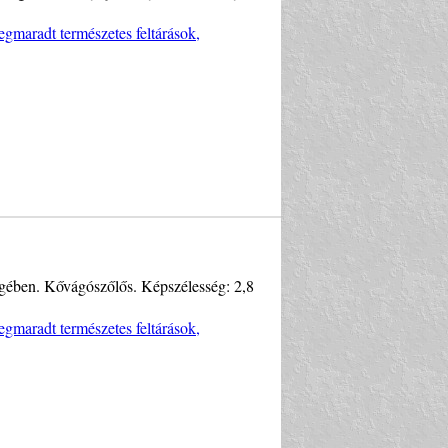
gmaradt természetes feltárások,
regében. Kővágószőlős. Képszélesség: 2,8
gmaradt természetes feltárások,