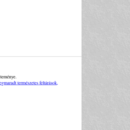
jteménye.
gmaradt természetes feltárások,