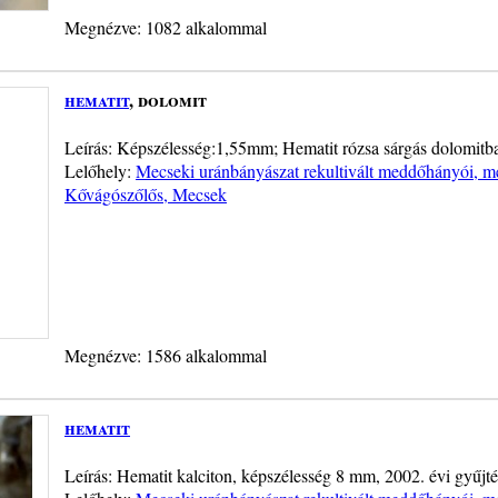
Megnézve: 1082 alkalommal
hematit
, dolomit
Leírás: Képszélesség:1,55mm; Hematit rózsa sárgás dolomit
Lelőhely:
Mecseki uránbányászat rekultivált meddőhányói, me
Kővágószőlős, Mecsek
Megnézve: 1586 alkalommal
hematit
Leírás: Hematit kalciton, képszélesség 8 mm, 2002. évi gyűjté