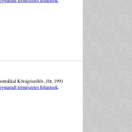
gmaradt természetes feltárások,
oportokkal Kővágószőlős ,10r, 1991
gmaradt természetes feltárások,