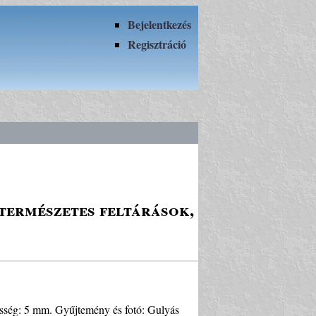
Bejelentkezés
Regisztráció
természetes feltárások,
sség: 5 mm. Gyűjtemény és fotó: Gulyás