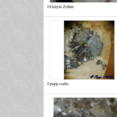
©Gulyás Zoltán
©papp csaba