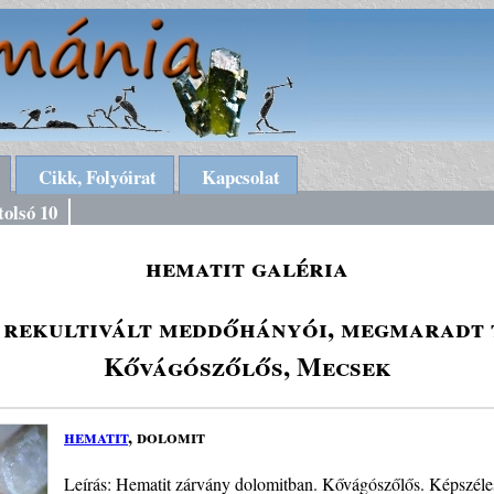
Cikk, Folyóirat
Kapcsolat
tolsó 10
hematit galéria
rekultivált meddőhányói, megmaradt 
Kővágószőlős, Mecsek
hematit
, dolomit
Leírás: Hematit zárvány dolomitban. Kővágószőlős. Képszéle