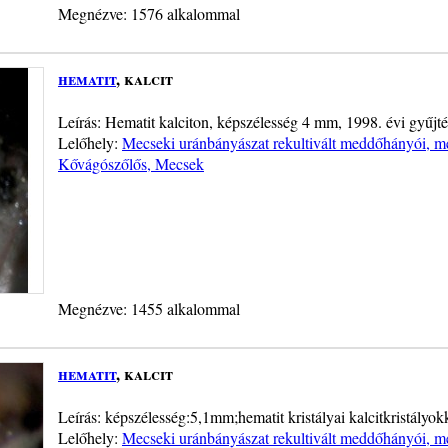
Megnézve: 1576 alkalommal
hematit
, kalcit
Leírás: Hematit kalciton, képszélesség 4 mm, 1998. évi gyűjté
Lelőhely:
Mecseki uránbányászat rekultivált meddőhányói, me
Kővágószőlős, Mecsek
Megnézve: 1455 alkalommal
hematit
, kalcit
Leírás: képszélesség:5,1mm;hematit kristályai kalcitkristály
Lelőhely:
Mecseki uránbányászat rekultivált meddőhányói, me