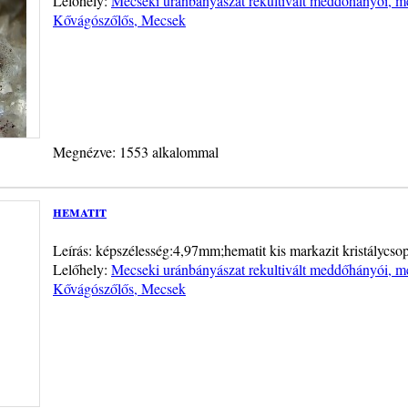
Lelőhely:
Mecseki uránbányászat rekultivált meddőhányói, me
Kővágószőlős, Mecsek
Megnézve: 1553 alkalommal
hematit
Leírás: képszélesség:4,97mm;hematit kis markazit kristálycs
Lelőhely:
Mecseki uránbányászat rekultivált meddőhányói, me
Kővágószőlős, Mecsek