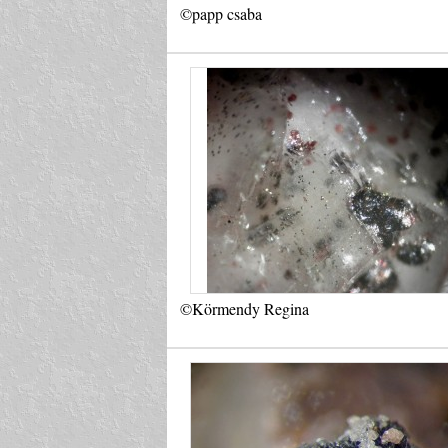
©papp csaba
©Körmendy Regina