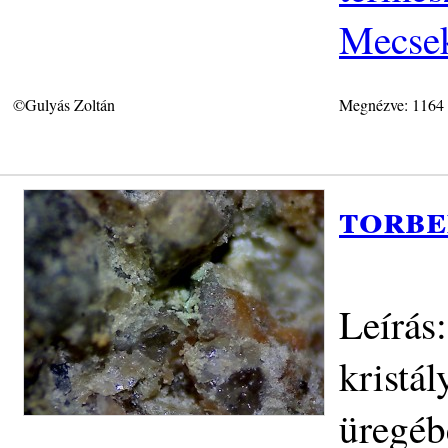
Mecse
©Gulyás Zoltán
Megnézve: 1164
torbe
Leírás
kristá
üregéb