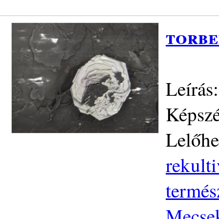
torbe
Leírás
Képszé
Lelőhe
rekult
termés
Mecse