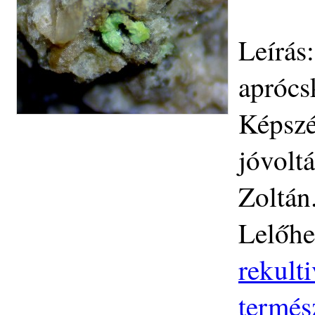
Leírás
aprócs
Képszé
jóvolt
Zoltán
Lelőhe
rekult
termés