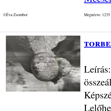
©Éva Zsombor
Megnézve: 1235
torbe
Leírás
összeál
Képszé
Lelőhe