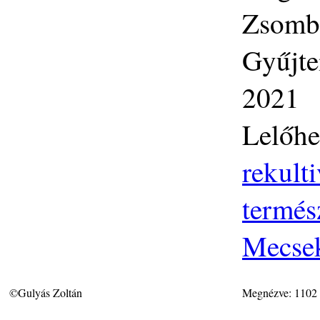
Zsombo
Gyűjte
2021
Lelőhe
rekult
termés
Mecse
©Gulyás Zoltán
Megnézve: 1102