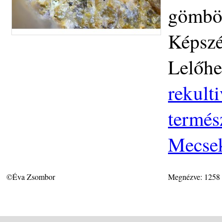
gömbök
Képszé
Lelőhe
rekult
termés
Mecse
©Éva Zsombor
Megnézve: 1258