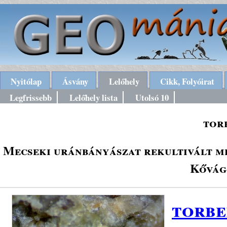
Nyitólap
Ásvány
Lelőhely
Cikk, Folyóirat
Legfrissebb
Lelőhely lista
Utolsó 10
tor
Mecseki uránbányászat rekultivált m
Kővág
torbe