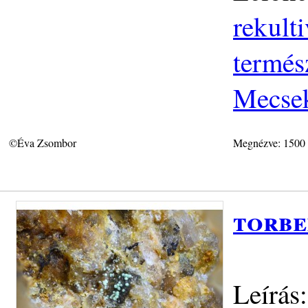
rekult
termés
Mecse
©Éva Zsombor
Megnézve: 1500
torbe
Leírás