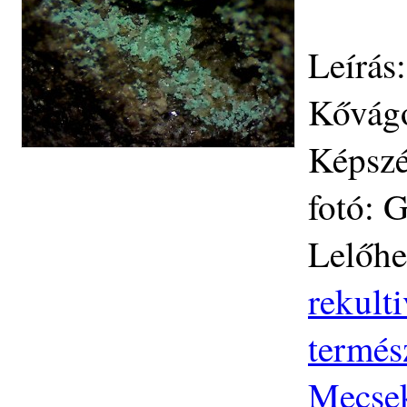
Leírás
Kővágó
Képszé
fotó: 
Lelőhe
rekult
termés
Mecse