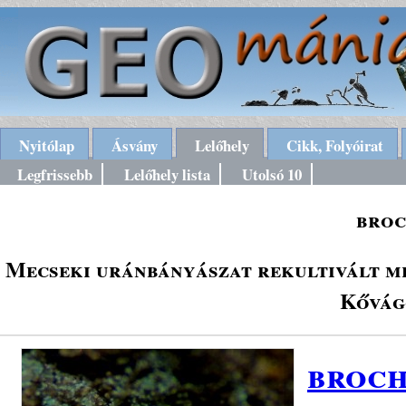
Nyitólap
Ásvány
Lelőhely
Cikk, Folyóirat
Legfrissebb
Lelőhely lista
Utolsó 10
broc
Mecseki uránbányászat rekultivált m
Kővág
broch