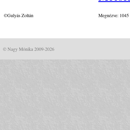
©Gulyás Zoltán
Megnézve: 1045
© Nagy Mónika 2009-2026