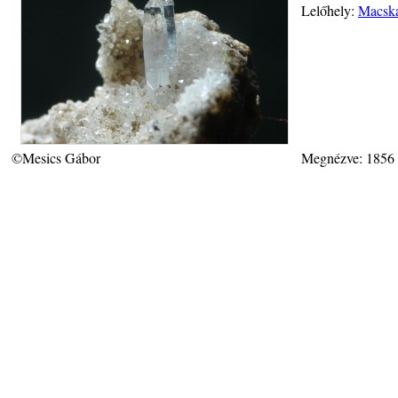
Lelőhely:
Macska
©Mesics Gábor
Megnézve: 1856