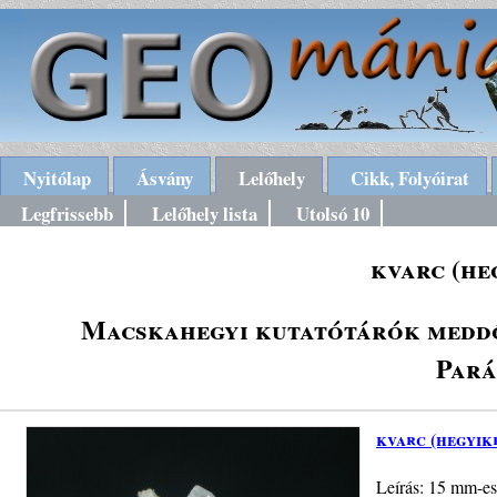
Nyitólap
Ásvány
Lelőhely
Cikk, Folyóirat
Legfrissebb
Lelőhely lista
Utolsó 10
kvarc (he
Macskahegyi kutatótárók meddőh
Pará
kvarc (hegyik
Leírás: 15 mm-es 