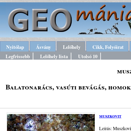
Nyitólap
Ásvány
Lelőhely
Cikk, Folyóirat
Legfrissebb
Lelőhely lista
Utolsó 10
mus
Balatonarács, vasúti bevágás, homok
muszkovit
Leírás: Muszkovi