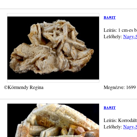
barit
Leírás: 1 cm-es b
Lelőhely:
Nagy-S
©Körmendy Regina
Megnézve: 1699
barit
Leírás: Korrodált
Lelőhely:
Nagy-S