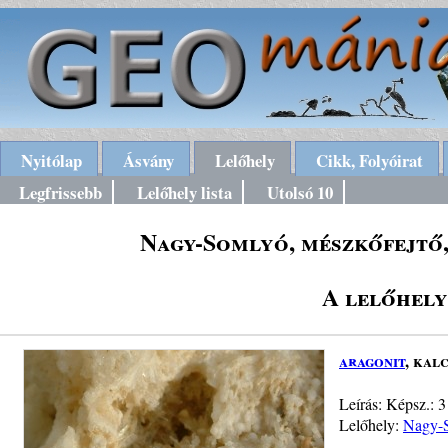
Nyitólap
Ásvány
Lelőhely
Cikk, Folyóirat
Legfrissebb
Lelőhely lista
Utolsó 10
Nagy-Somlyó, mészkőfejtő, 
A lelőhely
aragonit
, kalc
Leírás: Képsz.: 3
Lelőhely:
Nagy-S