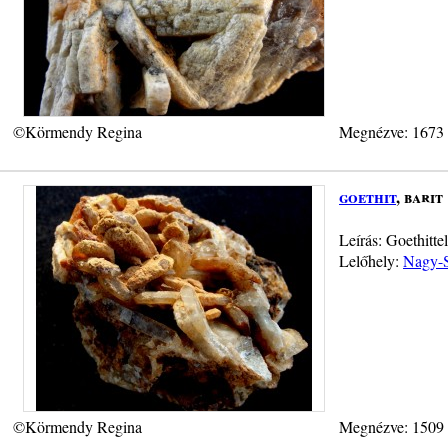
©Körmendy Regina
Megnézve: 1673
goethit
, barit
Leírás: Goethitte
Lelőhely:
Nagy-S
©Körmendy Regina
Megnézve: 1509