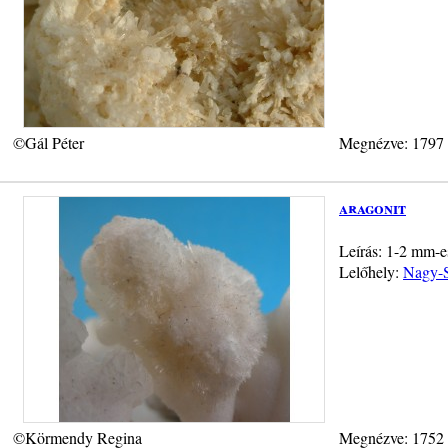
©Gál Péter
Megnézve: 1797
aragonit
Leírás: 1-2 mm-es
Lelőhely:
Nagy-S
©Körmendy Regina
Megnézve: 1752