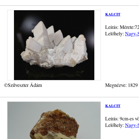
kalcit
Leírás: Mérete:7
Lelőhely:
Nagy-S
©Szilveszter Ádám
Megnézve: 1829
kalcit
Leírás: 9cm-es vö
Lelőhely:
Nagy-S