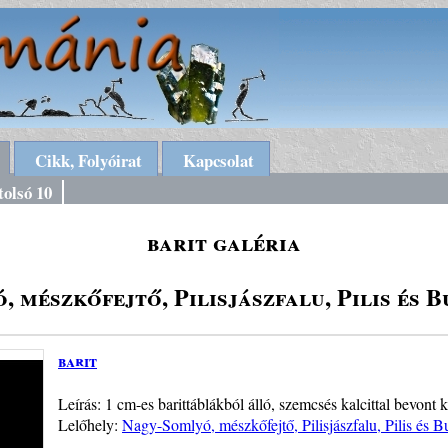
Cikk, Folyóirat
Kapcsolat
tolsó 10
barit galéria
 mészkőfejtő, Pilisjászfalu, Pilis és 
barit
Leírás: 1 cm-es barittáblákból álló, szemcsés kalcittal bevont k
Lelőhely:
Nagy-Somlyó, mészkőfejtő, Pilisjászfalu, Pilis és 