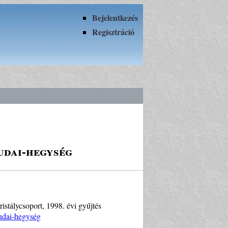
Bejelentkezés
Regisztráció
Budai-hegység
ristálycsoport, 1998. évi gyűjtés
Budai-hegység