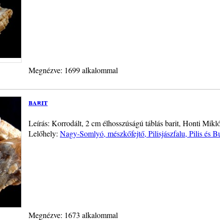
Megnézve: 1699 alkalommal
barit
Leírás: Korrodált, 2 cm élhosszúságú táblás barit, Honti Mikl
Lelőhely:
Nagy-Somlyó, mészkőfejtő, Pilisjászfalu, Pilis és 
Megnézve: 1673 alkalommal