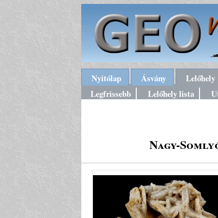
Nyitólap
Ásvány
Lelőhely
Legfrissebb
Lelőhely lista
U
Nagy-Somlyó,