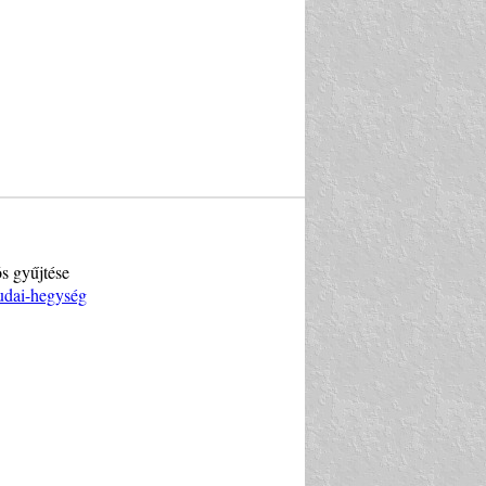
ós gyűjtése
Budai-hegység