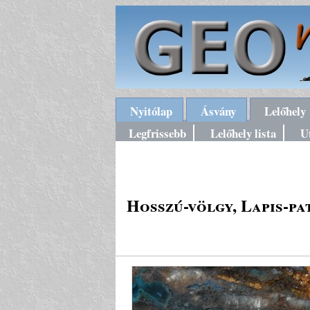
Nyitólap
Ásvány
Lelőhely
Legfrissebb
Lelőhely lista
U
Hosszú-völgy, Lapis-p