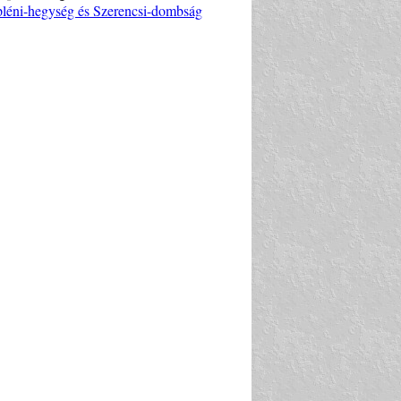
pléni-hegység és Szerencsi-dombság