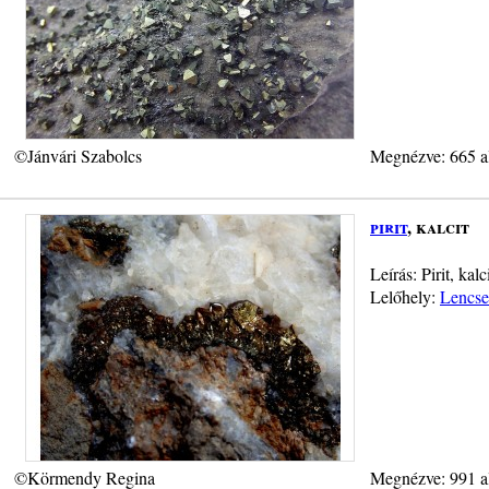
©Jánvári Szabolcs
Megnézve: 665 a
pirit
, kalcit
Leírás: Pirit, kal
Lelőhely:
Lencse
©Körmendy Regina
Megnézve: 991 a