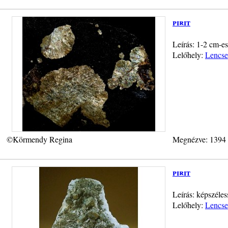
pirit
Leírás: 1-2 cm-es
Lelőhely:
Lencse
©Körmendy Regina
Megnézve: 1394
pirit
Leírás: képszéles
Lelőhely:
Lencse