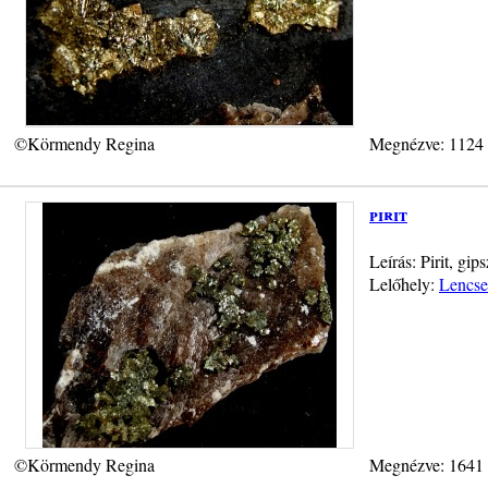
©Körmendy Regina
Megnézve: 1124
pirit
Leírás: Pirit, gi
Lelőhely:
Lencse
©Körmendy Regina
Megnézve: 1641