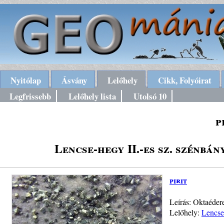
Nyitólap
Ásvány
Lelőhely
Cikk, Folyóirat
Legfrissebb
Lelőhely lista
Utolsó 10
p
Lencse-hegy II.-es sz. szénbá
pirit
Leírás: Oktaédere
Lelőhely:
Lencse