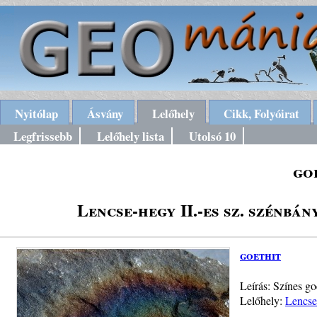
Nyitólap
Ásvány
Lelőhely
Cikk, Folyóirat
Legfrissebb
Lelőhely lista
Utolsó 10
go
Lencse-hegy II.-es sz. szénbá
goethit
Leírás: Színes go
Lelőhely:
Lencse