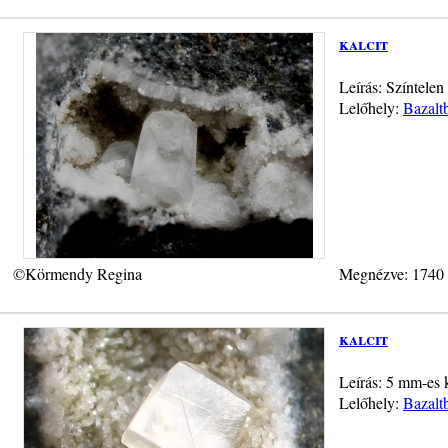
kalcit
Leírás: Színtelen 
Lelőhely:
Bazalt
©Körmendy Regina
Megnézve: 1740
kalcit
Leírás: 5 mm-es k
Lelőhely:
Bazalt