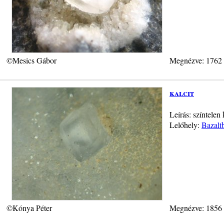
©Mesics Gábor
Megnézve: 1762
kalcit
Leírás: színtelen
Lelőhely:
Bazalt
©Kónya Péter
Megnézve: 1856