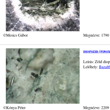
©Mesics Gábor
Megnézve: 1790
diopszid (piro
Leírás: Zöld dio
Lelőhely:
Bazalt
©Kónya Péter
Megnézve: 2209