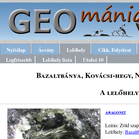
Nyitólap
Ásvány
Lelőhely
Cikk, Folyóirat
Legfrissebb
Lelőhely lista
Utolsó 10
Bazaltbánya, Kovácsi-hegy, 
A lelőhely
aragonit
Leírás: Zöld sza
Lelőhely:
Bazalt