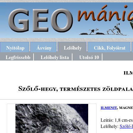
Nyitólap
Ásvány
Lelőhely
Cikk, Folyóirat
Legfrissebb
Lelőhely lista
Utolsó 10
il
Szőlő-hegy, természetes zöldpala
ilmenit
, magne
Leírás: 1,8 cm-es
Lelőhely:
Szőlő-