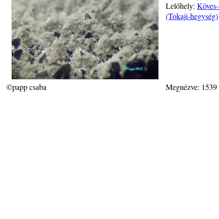
Lelőhely:
Köves-
(Tokaji-hegység)
©papp csaba
Megnézve: 1539