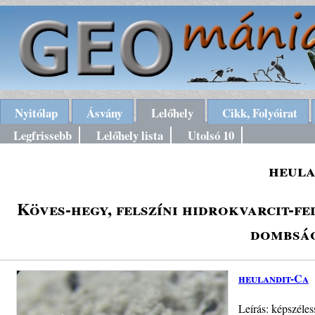
Nyitólap
Ásvány
Lelőhely
Cikk, Folyóirat
Legfrissebb
Lelőhely lista
Utolsó 10
heula
Köves-hegy, felszíni hidrokvarcit-fe
dombság
heulandit-Ca
Leírás: képszéles