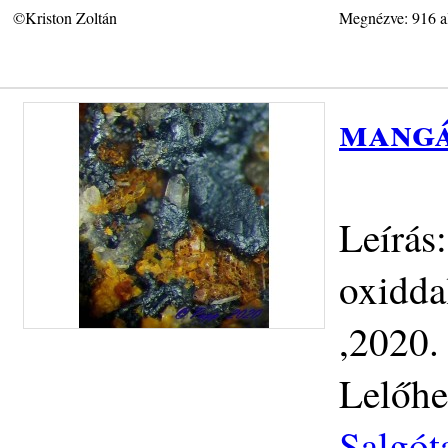
©Kriston Zoltán
Megnézve: 916 a
mang
Leírás
oxiddal
,2020.
Lelőhe
Salgót