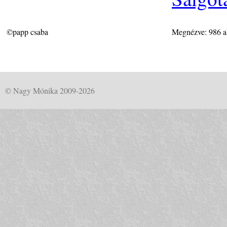
©papp csaba
Megnézve: 986 a
© Nagy Mónika 2009-2026