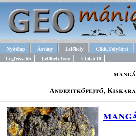
Nyitólap
Ásvány
Lelőhely
Cikk, Folyóirat
Legfrissebb
Lelőhely lista
Utolsó 10
mangá
Andezitkőfejtő, Kiskar
mang