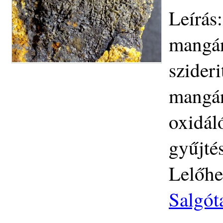
Leírás
mangán
szider
mangán
oxidál
gyűjté
Lelőhe
Salgót